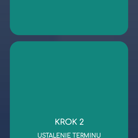
kontakt
niezbędnych dokumentów.
KROK 2
robocze od dnia wykonania oględzin/przekazania
Standardowy czas wykonania wyceny to 3 dni
USTALENIE TERMINU