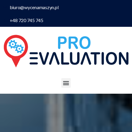
biuro@wycenamaszyn.pl
+48 720 745 745