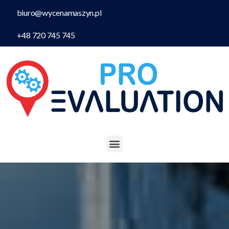
biuro@wycenamaszyn.pl
+48 720 745 745