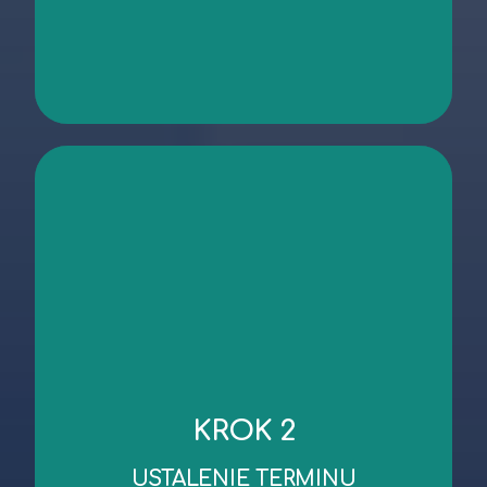
kontakt
niezbędnych dokumentów.
KROK 2
robocze od dnia wykonania oględzin/przekazania
Standardowy czas wykonania wyceny to 3 dni
USTALENIE TERMINU