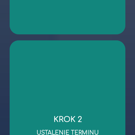
kontakt
niezbędnych dokumentów.
KROK 2
robocze od dnia wykonania oględzin/przekazania
Standardowy czas wykonania wyceny to 3 dni
USTALENIE TERMINU