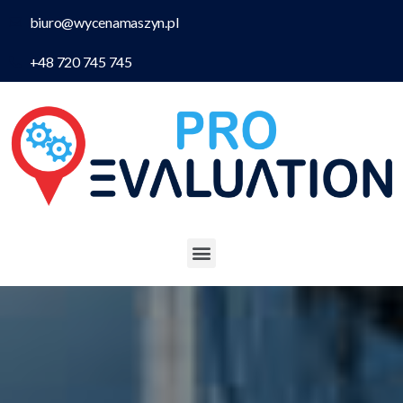
biuro@wycenamaszyn.pl
+48 720 745 745