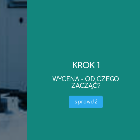
kontakt
do wyceny..
KROK 1
realizacji oraz ewentualne dokumenty niezbędne
mailowego – ustalimy koszt wyceny, termin
WYCENA - OD CZEGO
zapraszamy do kontaktu telefonicznego lub
ZACZĄĆ?
Po ustaleniu podstawowych parametrów –
wyceny) .
sprawdź
Określić do czego wycena jest potrzebna (cel
maszyny, środka technicznego).
Przedmiotem Wyceny (nazwa, producent –
W pierwszej kolejności należy określić co jest
WYCENA - OD CZEGO ZACZĄĆ?