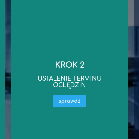
kontakt
niezbędnych dokumentów.
KROK 2
robocze od dnia wykonania oględzin/przekazania
Standardowy czas wykonania wyceny to 3 dni
USTALENIE TERMINU
wyceny).
OGLĘDZIN
dokumentacji liczony jest termin wykonania
oględzin oraz przekazania niezbędnej
sprawdź
Ustalamy wspólnie termin oględzin (od terminu
wykonanie oględzin.
dosłanie. Czas na obejrzenie Przedmiotu Wyceny i
środka technicznego) lub ewentualnie oczekujemy na ich
Mamy już wszystkie informację dotyczące (maszyny,
USTALENIE TERMINU OGLĘDZIN