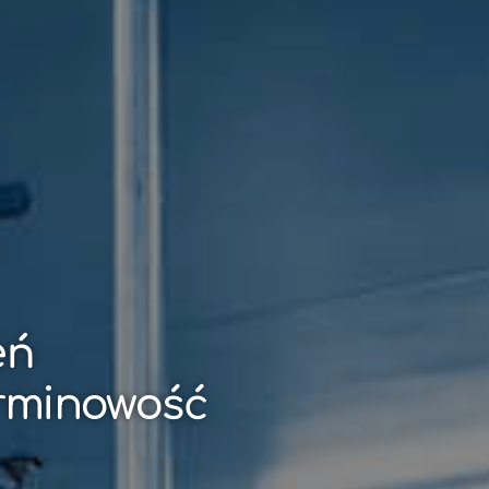
eń
erminowość