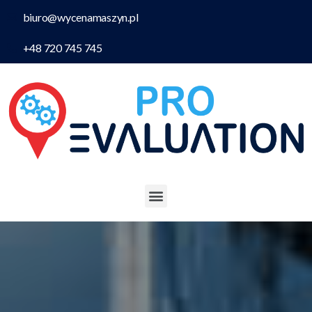
biuro@wycenamaszyn.pl
+48 720 745 745