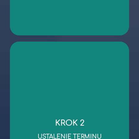
kontakt
niezbędnych dokumentów.
KROK 2
robocze od dnia wykonania oględzin/przekazania
Standardowy czas wykonania wyceny to 3 dni
USTALENIE TERMINU