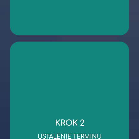
kontakt
niezbędnych dokumentów.
KROK 2
robocze od dnia wykonania oględzin/przekazania
Standardowy czas wykonania wyceny to 3 dni
USTALENIE TERMINU