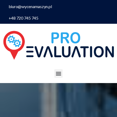
biuro@wycenamaszyn.pl
+48 720 745 745