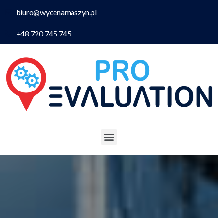
biuro@wycenamaszyn.pl
+48 720 745 745