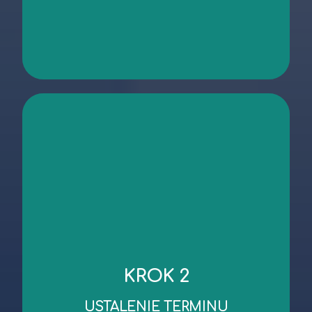
kontakt
niezbędnych dokumentów.
KROK 2
robocze od dnia wykonania oględzin/przekazania
Standardowy czas wykonania wyceny to 3 dni
USTALENIE TERMINU