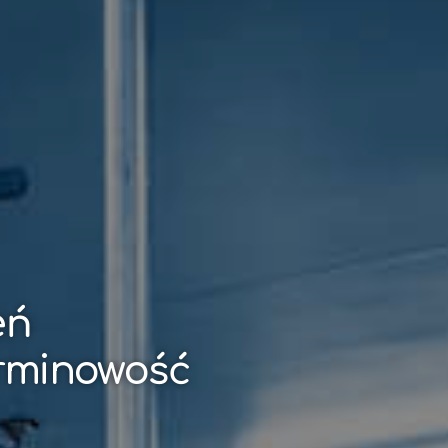
eń
erminowość