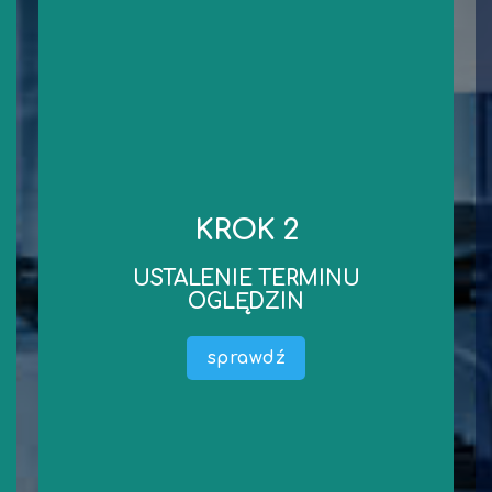
kontakt
niezbędnych dokumentów.
KROK 2
robocze od dnia wykonania oględzin/przekazania
Standardowy czas wykonania wyceny to 3 dni
USTALENIE TERMINU
wyceny).
OGLĘDZIN
dokumentacji liczony jest termin wykonania
oględzin oraz przekazania niezbędnej
sprawdź
Ustalamy wspólnie termin oględzin (od terminu
wykonanie oględzin.
dosłanie. Czas na obejrzenie Przedmiotu Wyceny i
środka technicznego) lub ewentualnie oczekujemy na ich
Mamy już wszystkie informację dotyczące (maszyny,
USTALENIE TERMINU OGLĘDZIN