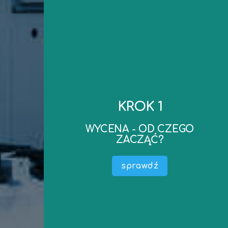
kontakt
do wyceny..
KROK 1
realizacji oraz ewentualne dokumenty niezbędne
mailowego – ustalimy koszt wyceny, termin
WYCENA - OD CZEGO
zapraszamy do kontaktu telefonicznego lub
ZACZĄĆ?
Po ustaleniu podstawowych parametrów –
wyceny) .
sprawdź
Określić do czego wycena jest potrzebna (cel
maszyny, środka technicznego).
Przedmiotem Wyceny (nazwa, producent –
W pierwszej kolejności należy określić co jest
WYCENA - OD CZEGO ZACZĄĆ?