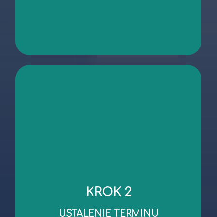
kontakt
niezbędnych dokumentów.
KROK 2
robocze od dnia wykonania oględzin/przekazania
Standardowy czas wykonania wyceny to 3 dni
USTALENIE TERMINU