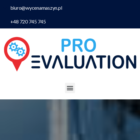
biuro@wycenamaszyn.pl
+48 720 745 745