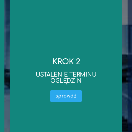
kontakt
niezbędnych dokumentów.
KROK 2
robocze od dnia wykonania oględzin/przekazania
Standardowy czas wykonania wyceny to 3 dni
USTALENIE TERMINU
wyceny).
OGLĘDZIN
dokumentacji liczony jest termin wykonania
oględzin oraz przekazania niezbędnej
sprawdź
Ustalamy wspólnie termin oględzin (od terminu
wykonanie oględzin.
dosłanie. Czas na obejrzenie Przedmiotu Wyceny i
środka technicznego) lub ewentualnie oczekujemy na ich
Mamy już wszystkie informację dotyczące (maszyny,
USTALENIE TERMINU OGLĘDZIN