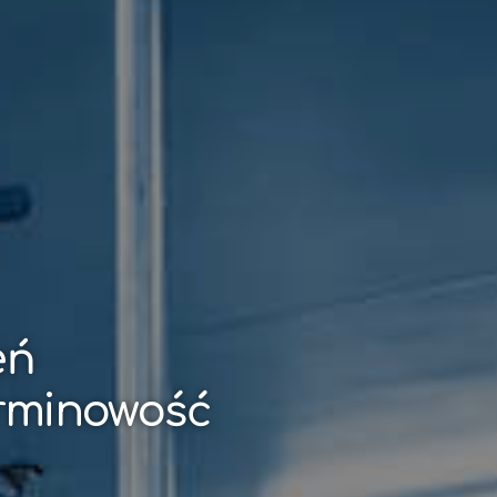
eń
erminowość