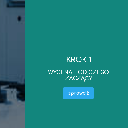
kontakt
do wyceny..
KROK 1
realizacji oraz ewentualne dokumenty niezbędne
mailowego – ustalimy koszt wyceny, termin
WYCENA - OD CZEGO
zapraszamy do kontaktu telefonicznego lub
ZACZĄĆ?
Po ustaleniu podstawowych parametrów –
wyceny) .
sprawdź
Określić do czego wycena jest potrzebna (cel
maszyny, środka technicznego).
Przedmiotem Wyceny (nazwa, producent –
W pierwszej kolejności należy określić co jest
WYCENA - OD CZEGO ZACZĄĆ?