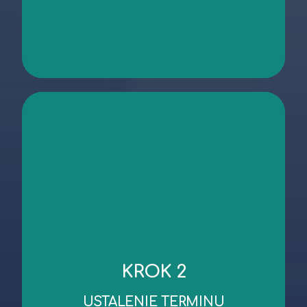
kontakt
niezbędnych dokumentów.
KROK 2
robocze od dnia wykonania oględzin/przekazania
Standardowy czas wykonania wyceny to 3 dni
USTALENIE TERMINU