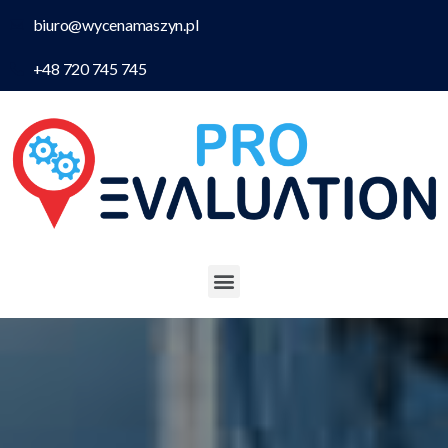
biuro@wycenamaszyn.pl
+48 720 745 745