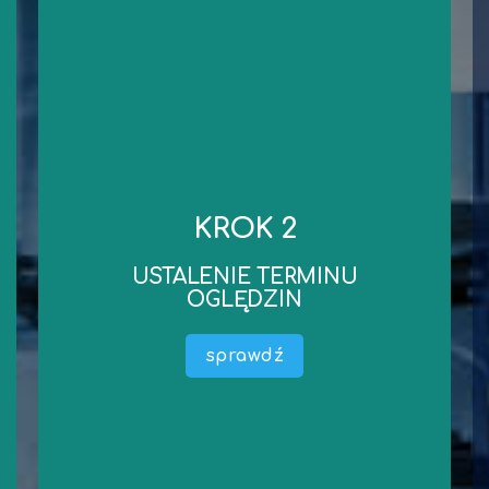
kontakt
niezbędnych dokumentów.
KROK 2
robocze od dnia wykonania oględzin/przekazania
Standardowy czas wykonania wyceny to 3 dni
USTALENIE TERMINU
wyceny).
OGLĘDZIN
dokumentacji liczony jest termin wykonania
oględzin oraz przekazania niezbędnej
sprawdź
Ustalamy wspólnie termin oględzin (od terminu
wykonanie oględzin.
dosłanie. Czas na obejrzenie Przedmiotu Wyceny i
środka technicznego) lub ewentualnie oczekujemy na ich
Mamy już wszystkie informację dotyczące (maszyny,
USTALENIE TERMINU OGLĘDZIN