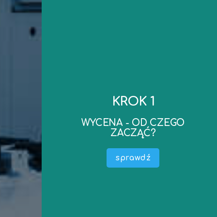
kontakt
do wyceny..
KROK 1
realizacji oraz ewentualne dokumenty niezbędne
mailowego – ustalimy koszt wyceny, termin
WYCENA - OD CZEGO
zapraszamy do kontaktu telefonicznego lub
ZACZĄĆ?
Po ustaleniu podstawowych parametrów –
wyceny) .
sprawdź
Określić do czego wycena jest potrzebna (cel
maszyny, środka technicznego).
Przedmiotem Wyceny (nazwa, producent –
W pierwszej kolejności należy określić co jest
WYCENA - OD CZEGO ZACZĄĆ?