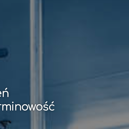
eń
erminowość