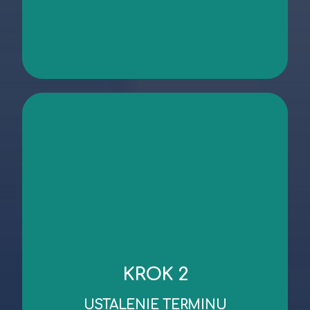
kontakt
niezbędnych dokumentów.
KROK 2
robocze od dnia wykonania oględzin/przekazania
Standardowy czas wykonania wyceny to 3 dni
USTALENIE TERMINU