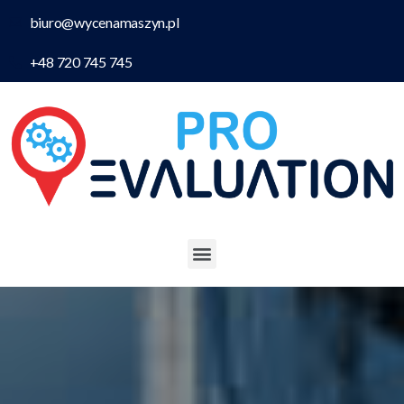
biuro@wycenamaszyn.pl
+48 720 745 745