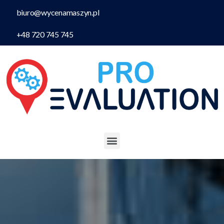
biuro@wycenamaszyn.pl
+48 720 745 745