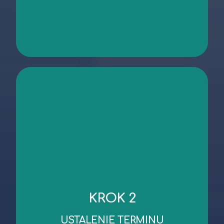
kontakt
niezbędnych dokumentów.
KROK 2
robocze od dnia wykonania oględzin/przekazania
Standardowy czas wykonania wyceny to 3 dni
USTALENIE TERMINU