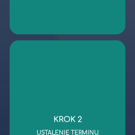
kontakt
niezbędnych dokumentów.
KROK 2
robocze od dnia wykonania oględzin/przekazania
Standardowy czas wykonania wyceny to 3 dni
USTALENIE TERMINU