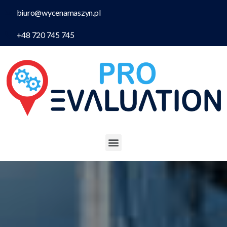
biuro@wycenamaszyn.pl
+48 720 745 745