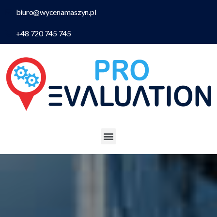
biuro@wycenamaszyn.pl
+48 720 745 745