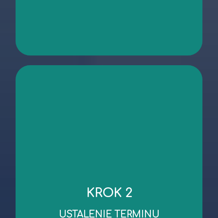
kontakt
niezbędnych dokumentów.
KROK 2
robocze od dnia wykonania oględzin/przekazania
Standardowy czas wykonania wyceny to 3 dni
USTALENIE TERMINU