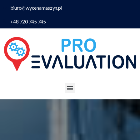
biuro@wycenamaszyn.pl
+48 720 745 745