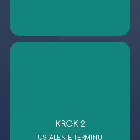
kontakt
niezbędnych dokumentów.
KROK 2
robocze od dnia wykonania oględzin/przekazania
Standardowy czas wykonania wyceny to 3 dni
USTALENIE TERMINU