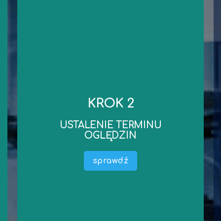
kontakt
niezbędnych dokumentów.
KROK 2
robocze od dnia wykonania oględzin/przekazania
Standardowy czas wykonania wyceny to 3 dni
USTALENIE TERMINU
wyceny).
OGLĘDZIN
dokumentacji liczony jest termin wykonania
oględzin oraz przekazania niezbędnej
sprawdź
Ustalamy wspólnie termin oględzin (od terminu
wykonanie oględzin.
dosłanie. Czas na obejrzenie Przedmiotu Wyceny i
środka technicznego) lub ewentualnie oczekujemy na ich
Mamy już wszystkie informację dotyczące (maszyny,
USTALENIE TERMINU OGLĘDZIN