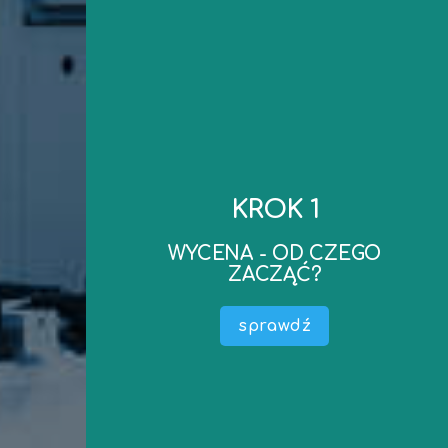
kontakt
do wyceny..
KROK 1
realizacji oraz ewentualne dokumenty niezbędne
mailowego – ustalimy koszt wyceny, termin
WYCENA - OD CZEGO
zapraszamy do kontaktu telefonicznego lub
ZACZĄĆ?
Po ustaleniu podstawowych parametrów –
wyceny) .
sprawdź
Określić do czego wycena jest potrzebna (cel
maszyny, środka technicznego).
Przedmiotem Wyceny (nazwa, producent –
W pierwszej kolejności należy określić co jest
WYCENA - OD CZEGO ZACZĄĆ?