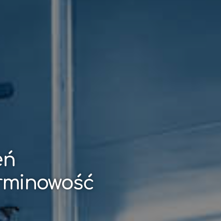
eń
erminowość