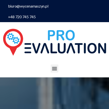
biuro@wycenamaszyn.pl
+48 720 745 745