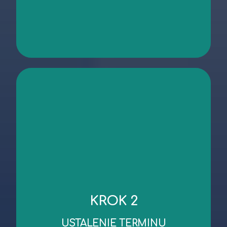
kontakt
niezbędnych dokumentów.
KROK 2
robocze od dnia wykonania oględzin/przekazania
Standardowy czas wykonania wyceny to 3 dni
USTALENIE TERMINU