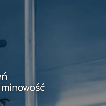
eń
erminowość