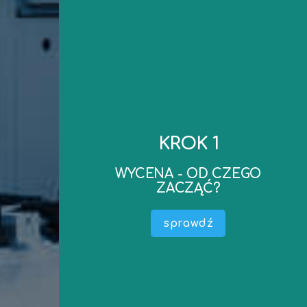
kontakt
do wyceny..
KROK 1
realizacji oraz ewentualne dokumenty niezbędne
mailowego – ustalimy koszt wyceny, termin
WYCENA - OD CZEGO
zapraszamy do kontaktu telefonicznego lub
ZACZĄĆ?
Po ustaleniu podstawowych parametrów –
wyceny) .
sprawdź
Określić do czego wycena jest potrzebna (cel
maszyny, środka technicznego).
Przedmiotem Wyceny (nazwa, producent –
W pierwszej kolejności należy określić co jest
WYCENA - OD CZEGO ZACZĄĆ?