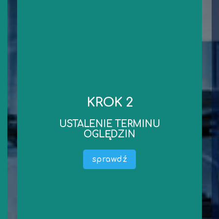
kontakt
niezbędnych dokumentów.
KROK 2
robocze od dnia wykonania oględzin/przekazania
Standardowy czas wykonania wyceny to 3 dni
USTALENIE TERMINU
wyceny).
OGLĘDZIN
dokumentacji liczony jest termin wykonania
oględzin oraz przekazania niezbędnej
sprawdź
Ustalamy wspólnie termin oględzin (od terminu
wykonanie oględzin.
dosłanie. Czas na obejrzenie Przedmiotu Wyceny i
środka technicznego) lub ewentualnie oczekujemy na ich
Mamy już wszystkie informację dotyczące (maszyny,
USTALENIE TERMINU OGLĘDZIN