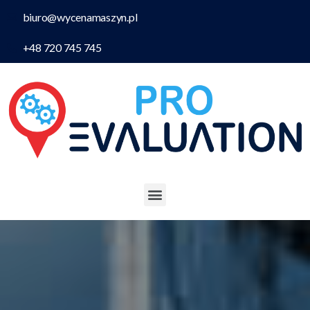
biuro@wycenamaszyn.pl
+48 720 745 745