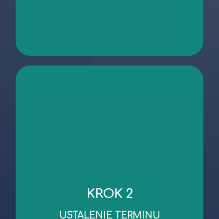
kontakt
niezbędnych dokumentów.
KROK 2
robocze od dnia wykonania oględzin/przekazania
Standardowy czas wykonania wyceny to 3 dni
USTALENIE TERMINU