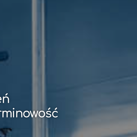
eń
erminowość