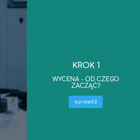
kontakt
do wyceny..
KROK 1
realizacji oraz ewentualne dokumenty niezbędne
mailowego – ustalimy koszt wyceny, termin
WYCENA - OD CZEGO
zapraszamy do kontaktu telefonicznego lub
ZACZĄĆ?
Po ustaleniu podstawowych parametrów –
wyceny) .
sprawdź
Określić do czego wycena jest potrzebna (cel
maszyny, środka technicznego).
Przedmiotem Wyceny (nazwa, producent –
W pierwszej kolejności należy określić co jest
WYCENA - OD CZEGO ZACZĄĆ?