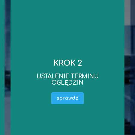
kontakt
niezbędnych dokumentów.
KROK 2
robocze od dnia wykonania oględzin/przekazania
Standardowy czas wykonania wyceny to 3 dni
USTALENIE TERMINU
wyceny).
OGLĘDZIN
dokumentacji liczony jest termin wykonania
oględzin oraz przekazania niezbędnej
sprawdź
Ustalamy wspólnie termin oględzin (od terminu
wykonanie oględzin.
dosłanie. Czas na obejrzenie Przedmiotu Wyceny i
środka technicznego) lub ewentualnie oczekujemy na ich
Mamy już wszystkie informację dotyczące (maszyny,
USTALENIE TERMINU OGLĘDZIN