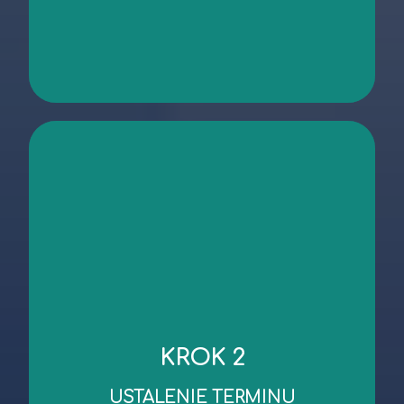
kontakt
niezbędnych dokumentów.
KROK 2
robocze od dnia wykonania oględzin/przekazania
Standardowy czas wykonania wyceny to 3 dni
USTALENIE TERMINU