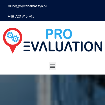
biuro@wycenamaszyn.pl
+48 720 745 745