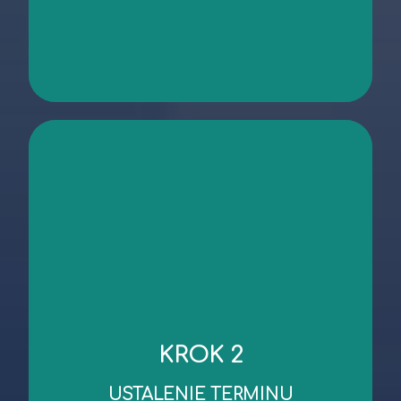
kontakt
niezbędnych dokumentów.
KROK 2
robocze od dnia wykonania oględzin/przekazania
Standardowy czas wykonania wyceny to 3 dni
USTALENIE TERMINU