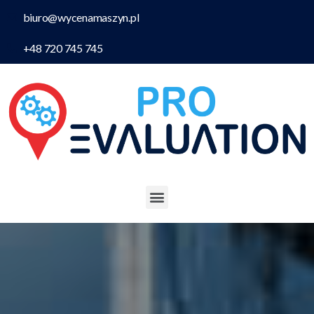
biuro@wycenamaszyn.pl
+48 720 745 745