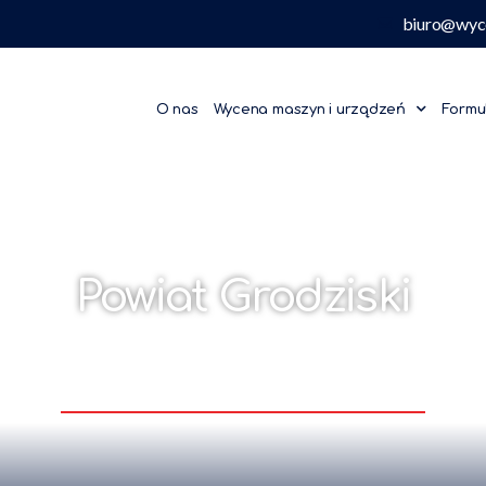
biuro@wyc
O nas
Wycena maszyn i urządzeń
Formu
Powiat Grodziski