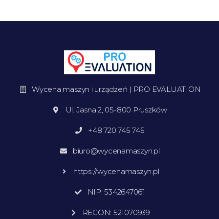
Wycena maszyn i urządzeń | PRO EVALUATION
Ul. Jasna 2, 05-800 Pruszków
+48 720 745 745
biuro@wycenamaszyn.pl
https://wycenamaszyn.pl
NIP: 5342647061
REGON: 521070939