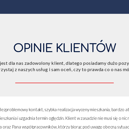
OPINIE KLIENTÓW
jest dla nas zadowolony klient, dlatego posiadamy dużo pozy
zystaj z naszych usług i sam oceń, czy to prawda co o nas m
kontakt, szybka realizacja wyceny mieszkania, bardzo atrakcyjne sta
zgadnia termin oględzin. Klient w zasadzie nie musi się o nic martwić. Sz
spółpracowników, którzy biorąc pod uwagę obecną sytuację w Polsce ta