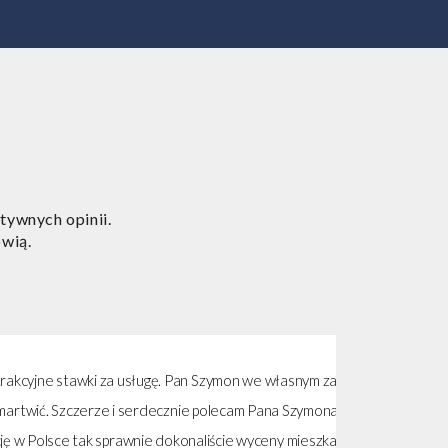
tywnych opinii.
ówią.
wki za usługę. Pan Szymon we własnym zakresie
Do firmy 
czerze i serdecznie polecam Pana Szymona! P.S.
k sprawnie dokonaliście wyceny mieszkania i