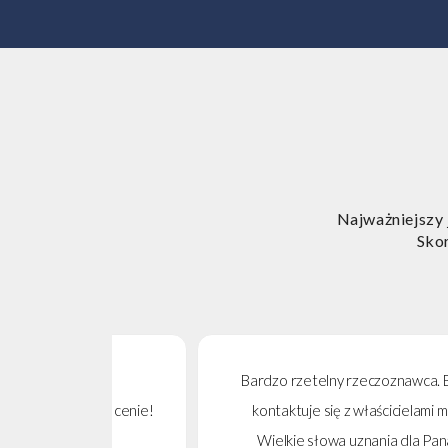
Najważniejszy 
Skor
Bardzo rzetelny rzeczoznawca. Bezproblemowy 
jnej cenie!
kontaktuje się z właścicielami mieszkania i u
Wielkie słowa uznania dla Pana oraz Pana w