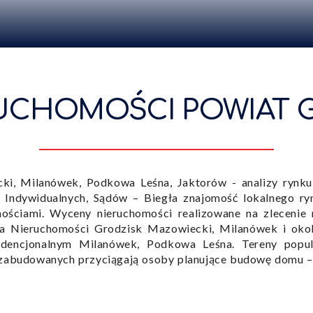
CHOMOŚCI POWIAT GR
i, Milanówek, Podkowa Leśna, Jaktorów - analizy rynku 
w Indywidualnych, Sądów – Biegła znajomość lokalnego ry
mościami. Wyceny nieruchomości realizowane na zleceni
a Nieruchomości Grodzisk Mazowiecki, Milanówek i okol
ydencjonalnym Milanówek, Podkowa Leśna. Tereny popu
iezabudowanych przyciągają osoby planujące budowę domu –