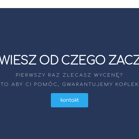
 WIESZ OD CZEGO ZAC
PIERWSZY RAZ ZLECASZ WYCENĘ?
 TO ABY CI POMÓC, GWARANTUJEMY KOPL
kontakt