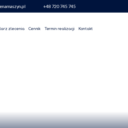
enamaszyn.pl
+48 720 745 745
larz zlecenia
Cennik
Termin realizacji
Kontakt