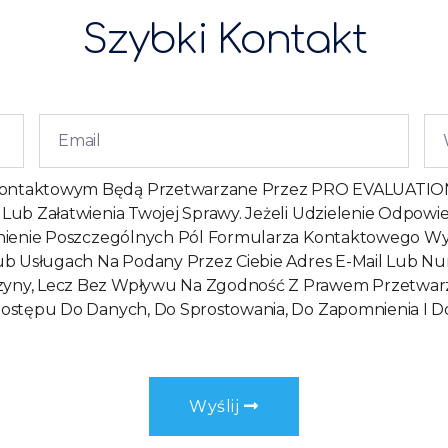
Szybki Kontakt
taktowym Będą Przetwarzane Przez PRO EVALUATION Sp. 
b Załatwienia Twojej Sprawy. Jeżeli Udzielenie Odpowied
nienie Poszczególnych Pól Formularza Kontaktowego Wy
ub Usługach Na Podany Przez Ciebie Adres E-Mail Lub N
y, Lecz Bez Wpływu Na Zgodność Z Prawem Przetwarzani
ostępu Do Danych, Do Sprostowania, Do Zapomnienia I D
Wyślij