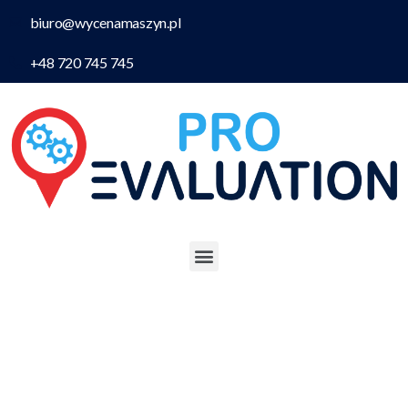
biuro@wycenamaszyn.pl
+48 720 745 745