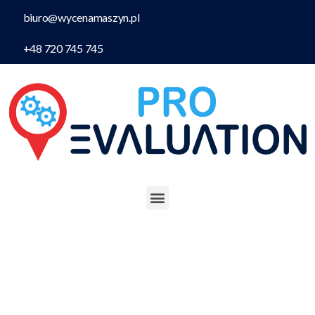
biuro@wycenamaszyn.pl
+48 720 745 745